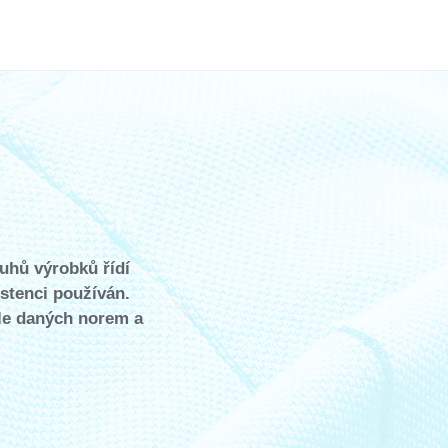
ruhů výrobků řídí
istenci používán.
dle daných norem a