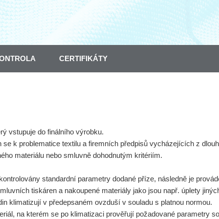
ONTROLA
CERTIFIKÁTY
erý vstupuje do finálního výrobku.
se k problematice textilu a firemních předpisů vycházejících z dlo
ného materiálu nebo smluvně dohodnutým kritériím.
ontrolovány standardní parametry dodané příze, následně je provádě
smluvních tiskáren a nakoupené materiály jako jsou např. úplety jiných
din klimatizují v předepsaném ovzduší v souladu s platnou normou.
teriál, na kterém se po klimatizaci prověřují požadované parametry 