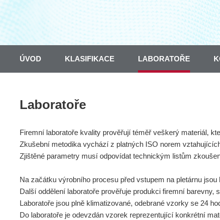
ÚVOD
KLASIFIKACE
LABORATOŘE
K
Laboratoře
Firemní laboratoře kvality prověřují téměř veškerý materiál, kt
Zkušební metodika vychází z platných ISO norem vztahujících 
Zjištěné parametry musí odpovídat technickým listům zkouše
Na začátku výrobního procesu před vstupem na pletárnu jsou k
Další oddělení laboratoře prověřuje produkci firemní barevny, 
Laboratoře jsou plně klimatizované, odebrané vzorky se 24 ho
Do laboratoře je odevzdán vzorek reprezentující konkrétní ma