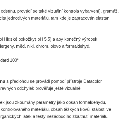
odstínu, provádí se také vizuální kontrola vybarvení), gramáž,
icita jednotlivých materiálů, tam kde je zapracován elastan
l pH lidské pokožky( pH 5,5) a aby konečný výrobek
alergeny, měď, nikl, chrom, olovo a formaldehyd.
ndard 100“
ínu
s předlohou se provádí pomocí přístroje Datacolor,
evných odchylek prověřuje ještě vizuálně.
šek jsou zkoumány parametry jako obsah formaldehydu,
ontrolovaného materiálu, obsah těžkých kovů, stálosti ve
organických látek a testy nežádoucího žloutnutí materiálu.