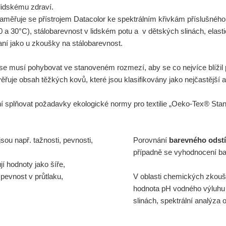
lidskému zdraví.
zaměřuje se přístrojem Datacolor ke spektrálním křivkám příslušného 
40 a 30°C), stálobarevnost v lidském potu a v dětských slinách, elast
praní jako u zkoušky na stálobarevnost.
 se musí pohybovat ve stanoveném rozmezí, aby se co nejvíce blíži
věřuje obsah těžkých kovů, které jsou klasifikovány jako nejčastější 
ní splňovat požadavky ekologické normy pro textilie „Oeko-Tex® Sta
sou např. tažnosti, pevnosti,
Porovnání
barevného odst
případně se vyhodnocení bar
í hodnoty jako šíře,
 pevnost v průtlaku,
V oblasti chemických zkou
hodnota pH vodného výluhu k
slinách, spektrální analýza 