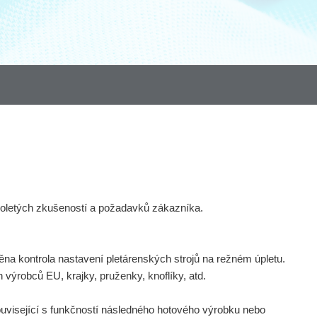
uholetých zkušeností a požadavků zákazníka.
na kontrola nastavení pletárenských strojů na režném úpletu.
 výrobců EU, krajky, pruženky, knoflíky, atd.
související s funkčností následného hotového výrobku nebo