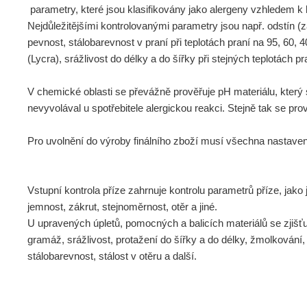
parametry, které jsou klasifikovány jako alergeny vzhledem k 
Nejdůležitějšími kontrolovanými parametry jsou např. odstín (
pevnost, stálobarevnost v praní při teplotách praní na 95, 60, 
(Lycra), srážlivost do délky a do šířky při stejných teplotách 
V chemické oblasti se převážně prověřuje pH materiálu, který
nevyvolával u spotřebitele alergickou reakci. Stejně tak se pro
Pro uvolnění do výroby finálního zboží musí všechna nastave
Vstupní kontrola příze zahrnuje kontrolu parametrů příze, jako j
jemnost, zákrut, stejnoměrnost, otěr a jiné.
U upravených úpletů, pomocných a balicích materiálů se zjišťuj
gramáž, srážlivost, protažení do šířky a do délky, žmolkování,
stálobarevnost, stálost v otěru a další.