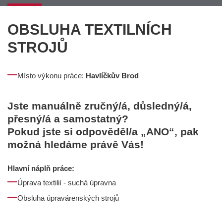
OBSLUHA TEXTILNÍCH
STROJŮ
Místo výkonu práce:
Havlíčkův Brod
Jste manuálně zručný/á, důsledný/á,
přesný/á a samostatný?
Pokud jste si odpověděl/a „ANO“, pak
možná hledáme právě Vás!
Hlavní náplň práce:
Úprava textilií - suchá úpravna
Obsluha úpravárenských strojů